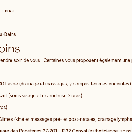
 Tournai
es-Bains
oins
prendre soin de vous ! Certaines vous proposent également une 
80 Lasne (drainage et massages, y compris femmes enceintes)
sart (soins visage et revendeuse Siprès)
rps)
Glimes (kiné et massages pré- et post-natales, drainage lympha
uare des Papeteries 27/201 - 1332 Genval (esthéticienne, soins