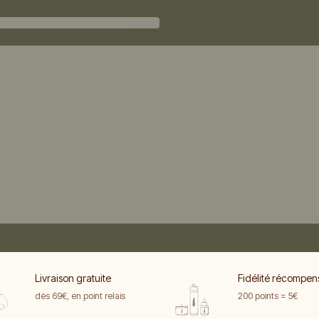
Livraison gratuite
Fidélité récompen
dès 69€, en point relais
200 points = 5€