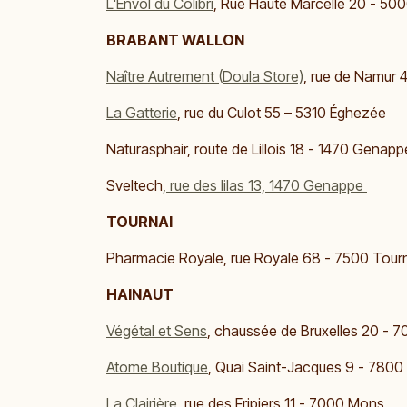
​L'Envol du Colibri
, Rue Haute Marcelle 20 - 500
BRABANT WALLON
​Naître Autrement (Doula Store)
, rue de Namur 4
La Gatterie
, rue du Culot 55 – 5310 Éghezée
Naturasphair, route de Lillois 18 - 1470 Genap
Sveltech
, rue des lilas 13, 1470 Genappe
TOURNAI
Pharmacie Royale, rue Royale 68 - 7500 Tour
HAINAUT
Végétal et Sens
, chaussée de Bruxelles 20 - 7
Atome Boutique
, Quai Saint-Jacques 9 - 7800
La Clairière
, rue des Fripiers 11 - 7000 Mons