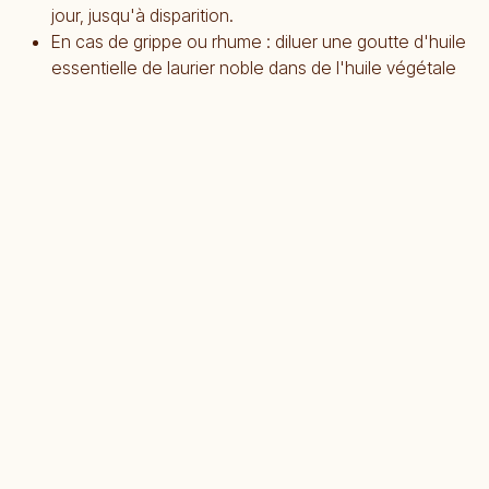
jour, jusqu'à disparition.
En cas de grippe ou rhume : diluer une goutte d'huile
essentielle de laurier noble dans de l'huile végétale
et masser le dos et le thorax.
Pour le moral ou la confiance en soi : 1 goutte sur les
poignets ou dans une huile de massage.
A ne pas utiliser pure par la femme enceinte ou les
enfants de moins de 6 ans.
5. 🍋 EUCALYPTUS CITRONNÉ :
RÉPULSIF ET CONFORT MUSCULAIRE
Pourquoi l’emmener ?
Antalgique et anti-inflammatoire puissante, elle soulage
rapidement les
douleurs musculaires ou articulaires
après
une randonnée ou une longue route
, les crampes, les