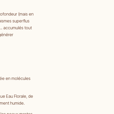
rofondeur (mais en
nismes superflus
e)… accumulés tout
générer
rgée en molécules
que Eau Florale, de
rement humide.