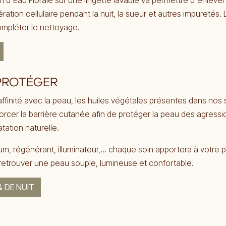
tion d'Eau Florale sur une lingette lavable va permettre d'enlev
ration cellulaire pendant la nuit, la sueur et autres impuretés. 
mpléter le nettoyage.
 PROTÉGER
ffinité avec la peau, les huiles végétales présentes dans nos 
forcer la barrière cutanée afin de protéger la peau des agressi
tation naturelle.
m, régénérant, illuminateur,... chaque soin apportera à votre 
 retrouver une peau souple, lumineuse et confortable.
& DE NUIT