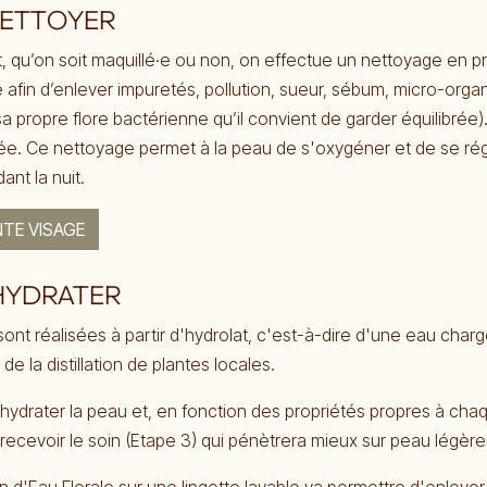
NETTOYER
, qu’on soit maquillé·e ou non, on effectue un nettoyage en p
 afin d’enlever impuretés, pollution, sueur, sébum, micro-orga
a propre flore bactérienne qu’il convient de garder équilibré
née. Ce nettoyage permet à la peau de s'oxygéner et de se ré
nt la nuit.
TE VISAGE
 HYDRATER
sont réalisées à partir d'hydrolat, c'est-à-dire d'une eau cha
de la distillation de plantes locales.
'hydrater la peau et, en fonction des propriétés propres à cha
 recevoir le soin (Etape 3) qui pénètrera mieux sur peau légè