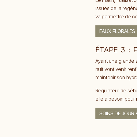
Le matin, l'utilisa
issues de la régéné
va permettre de co
EAUX FLORALES
ÉTAPE 3 :
Ayant une grande a
nuit vont venir ren
maintenir son hydra
Régulateur de sébu
elle a besoin pour
SOINS DE JOUR 