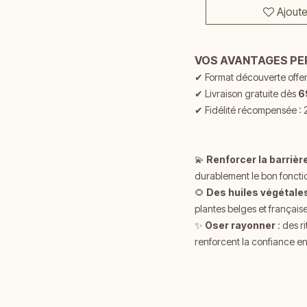
Ajoute
VOS AVANTAGES P
✔
Format découverte offe
✔
Livraison gratuite dès
6
✔ Fidélité récompensée : 
💫
Renforcer la barrièr
durablement le bon foncti
🌻
Des huiles végétale
plantes belges et française
✨
Oser rayonner
: des r
renforcent la confiance en