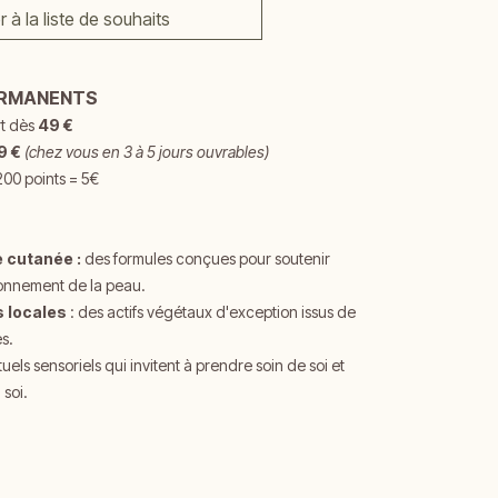
r à la liste de souhaits
ERMANENTS
rt dès
49 €
9 €
(chez vous en 3 à 5 jours ouvrables)
200 points = 5€
e cutanée :
d
es formules conçues pour soutenir
onnement de la peau.
s locales
: des actifs végétaux d'exception issus de
s.
ituels sensoriels qui invitent à prendre soin de soi et
 soi.