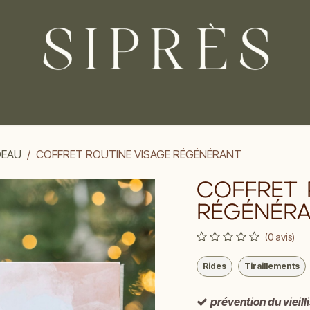
PRODUITS
NOS VALEURS
BLOG
DEAU
COFFRET ROUTINE VISAGE RÉGÉNÉRANT
COFFRET 
RÉGÉNÉR
(0 avis)
Rides
Tiraillements
prévention du vieil