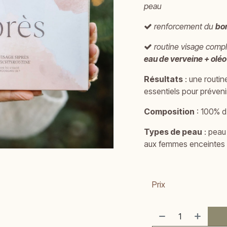
peau
r
enforcement du
bon
routine visage complè
eau de verveine + olé
Résultats
: une routin
essentiels pour prévenir
Composition
: 100% d'
Types de peau
: peau
aux femmes enceintes
Prix