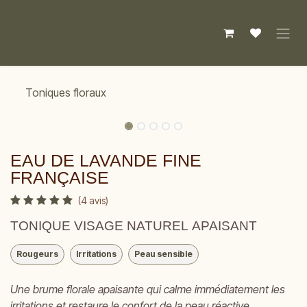
Se rendre au contenu
Toniques floraux
EAU DE LAVANDE FINE
FRANÇAISE
(4 avis)
TONIQUE VISAGE NATUREL APAISANT
Rougeurs
Irritations
Peau sensible
Une brume florale apaisante qui calme immédiatement les
irritations et restaure le confort de la peau réactive.