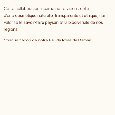
Cette collaboration incarne notre vision : celle
d’une
cosmétique naturelle, transparente et éthique
, qui
valorise le
savoir-faire paysan
et la
biodiversité de nos
régions.
Chaque flacon de notre
Eau de Rose de Damas
bio
renferme un peu de cette nature préservée du
Verdon — un concentré de beauté vivante, entre
lumière,
altitude et passion
.
POURQUOI CHOISIR L'EAU DE ROSE
DE DAMAS SIPRÈS ?
🌸 Rose de Damas cultivée et distillée dans le Verdon
(France)