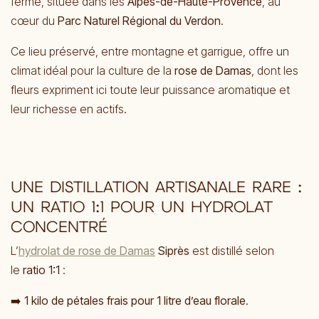
ferme, située dans les
Alpes-de-Haute-Provence
, au
cœur du
Parc Naturel Régional du Verdon
.
Ce lieu préservé, entre montagne et garrigue, offre un
climat idéal pour la culture de la
rose de Damas
, dont les
fleurs expriment ici toute leur puissance aromatique et
leur richesse en actifs.
UNE DISTILLATION ARTISANALE RARE :
UN RATIO 1:1 POUR UN HYDROLAT
CONCENTRÉ
L’
hydrolat de rose de Damas
Siprès
est distillé selon
le
ratio 1:1
:
➡️
1 kilo de pétales frais pour 1 litre d’eau florale
.