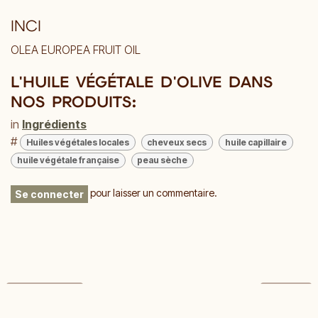
INCI
OLEA EUROPEA FRUIT OIL
L'HUILE VÉGÉTALE D'OLIVE DANS
NOS PRODUITS:
in
Ingrédients
#
Huiles végétales locales
cheveux secs
huile capillaire
huile végétale française
peau sèche
pour laisser un commentaire.
Se connecter